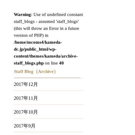
Warning
: Use of undefined constant
staff_blogs - assumed 'staff_blogs'
(this will throw an Error in a future
version of PHP) in
/home/mcoms4/kameda-
dc.jp/public_html/wp-
content/themes/kameda/archive-
staff_blogs.php
on line
40
Staff Blog（Archive）
2017年12月
2017年11月
2017年10月
2017年9月