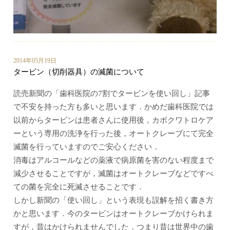
2014年05月19日
タービン（切削器具）の滅菌について
読売新聞の「歯科医院の7割でタービンを使い回し」記事
で不安を持った方も多いと思います．かめだ歯科医院では
以前からタービンは患者さんに使用後，カボクワトロケア
ーという専用の洗浄を行った後，オートクレーブにて完全
滅菌を行っていますのでご安心ください．
消毒はアルコールなどの薬液で病原菌を害のない程度まで
減少させることですが，滅菌はオートクレーブなどですべ
ての菌を完全に死滅させることです．
しかし新聞の「使い回し」という表現も誤解を招く書き方
かと思います．今のタービンはオートクレーブかけられま
すが，昔はかけられませんでした．つまり昔は世界中の歯