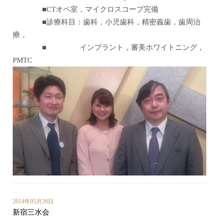
■CTオペ室，マイクロスコープ完備
■診療科目：歯科，小児歯科，精密義歯，歯周治
療，
■ インプラント，審美ホワイトニング，
PMTC
2014年05月26日
新宿三水会