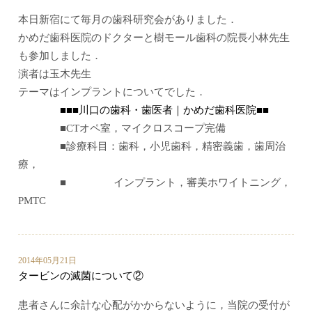
本日新宿にて毎月の歯科研究会がありました．
かめだ歯科医院のドクターと樹モール歯科の院長小林先生
も参加しました．
演者は玉木先生
テーマはインプラントについてでした．
■■■川口の歯科・歯医者｜かめだ歯科医院■■
■CTオペ室，マイクロスコープ完備
■診療科目：歯科，小児歯科，精密義歯，歯周治
療，
■ インプラント，審美ホワイトニング，
PMTC
2014年05月21日
タービンの滅菌について②
患者さんに余計な心配がかからないように，当院の受付が