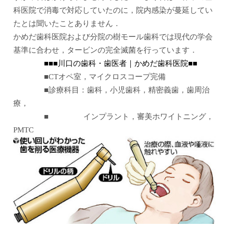
科医院で消毒で対応していたのに，院内感染が蔓延してい
たとは聞いたことありません．
かめだ歯科医院および分院の樹モール歯科では現代の学会
基準に合わせ，タービンの完全滅菌を行っています．
■■■川口の歯科・歯医者｜かめだ歯科医院■■
■CTオペ室，マイクロスコープ完備
■診療科目：歯科，小児歯科，精密義歯，歯周治
療，
■ インプラント，審美ホワイトニング，
PMTC