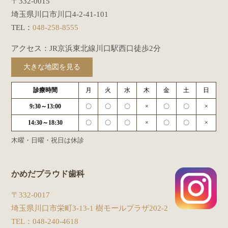
〒332-0015
埼玉県川口市川口4-2-41-101
TEL：
048-258-8555
アクセス：JR京浜東北線川口駅西口徒歩2分
大きな地図を見る
診療時間
月
火
水
木
金
土
日
9:30～13:00
〇
〇
〇
×
〇
〇
×
14:30～18:30
〇
〇
〇
×
〇
〇
×
木曜・日曜・祝日は休診
かめだプラウド歯科
〒332-0017
埼玉県川口市栄町3-13-1 樹モールプラザ202-2
TEL：
048-240-4618