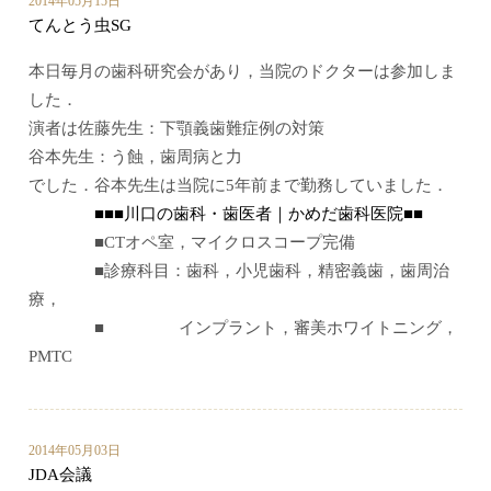
2014年05月15日
てんとう虫SG
本日毎月の歯科研究会があり，当院のドクターは参加しま
した．
演者は佐藤先生：下顎義歯難症例の対策
谷本先生：う蝕，歯周病と力
でした．谷本先生は当院に5年前まで勤務していました．
■■■川口の歯科・歯医者｜かめだ歯科医院■■
■CTオペ室，マイクロスコープ完備
■診療科目：歯科，小児歯科，精密義歯，歯周治
療，
■ インプラント，審美ホワイトニング，
PMTC
2014年05月03日
JDA会議