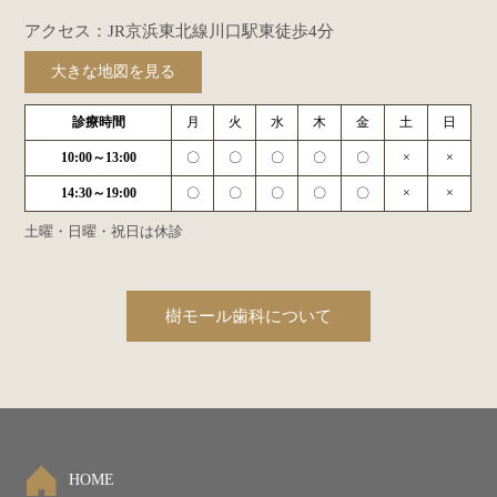
アクセス：JR京浜東北線川口駅東徒歩4分
大きな地図を見る
診療時間
月
火
水
木
金
土
日
10:00～13:00
〇
〇
〇
〇
〇
×
×
14:30～19:00
〇
〇
〇
〇
〇
×
×
土曜・日曜・祝日は休診
樹モール歯科について
HOME