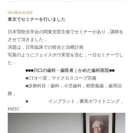
2014年05月18日
東京でセミナーを行いました
日本顎咬合学会の関東支部主催でセミナーがあり，講師を
させて頂きました．
演題は，日常臨床での咬合と治療計画
写真のようにフェイスボウ実習を含む，一日セミナーでし
た．
■■■川口の歯科・歯医者｜かめだ歯科医院■■
■CTオペ室，マイクロスコープ完備
■診療科目：歯科，小児歯科，精密義歯，歯周治
療，
■ インプラント，審美ホワイトニング，
PMTC