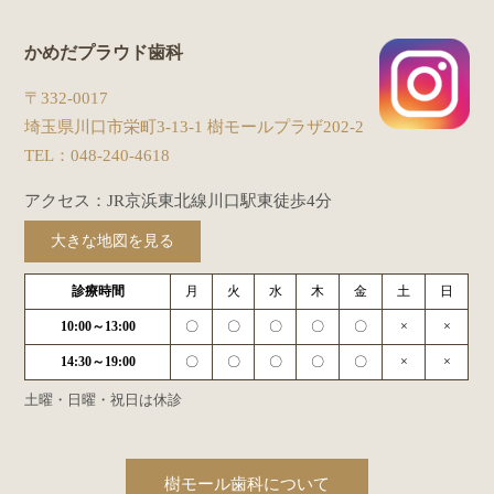
かめだプラウド歯科
〒332-0017
埼玉県川口市栄町3-13-1 樹モールプラザ202-2
TEL：
048-240-4618
アクセス：JR京浜東北線川口駅東徒歩4分
大きな地図を見る
診療時間
月
火
水
木
金
土
日
10:00～13:00
〇
〇
〇
〇
〇
×
×
14:30～19:00
〇
〇
〇
〇
〇
×
×
土曜・日曜・祝日は休診
樹モール歯科について