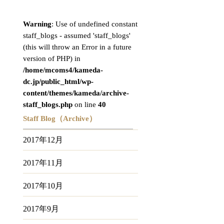
Warning
: Use of undefined constant
staff_blogs - assumed 'staff_blogs'
(this will throw an Error in a future
version of PHP) in
/home/mcoms4/kameda-
dc.jp/public_html/wp-
content/themes/kameda/archive-
staff_blogs.php
on line
40
Staff Blog（Archive）
2017年12月
2017年11月
2017年10月
2017年9月