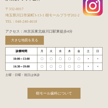
〒332-0017
埼玉県川口市栄町3-13-1 樹モールプラザ202-2
TEL：
048-240-4618
アクセス：JR京浜東北線川口駅東徒歩4分
大きな地図を見る
診療時間
月
火
水
木
金
土
日
10:00～13:00
〇
〇
〇
〇
〇
×
×
14:30～19:00
〇
〇
〇
〇
〇
×
×
土曜・日曜・祝日は休診
樹モール歯科について