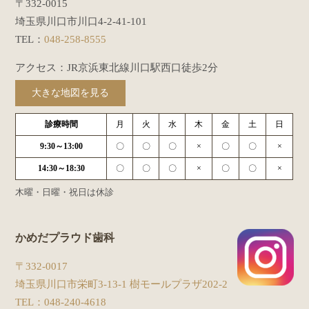
〒332-0015
埼玉県川口市川口4-2-41-101
TEL：
048-258-8555
アクセス：JR京浜東北線川口駅西口徒歩2分
大きな地図を見る
診療時間
月
火
水
木
金
土
日
9:30～13:00
〇
〇
〇
×
〇
〇
×
14:30～18:30
〇
〇
〇
×
〇
〇
×
木曜・日曜・祝日は休診
かめだプラウド歯科
〒332-0017
埼玉県川口市栄町3-13-1 樹モールプラザ202-2
TEL：
048-240-4618