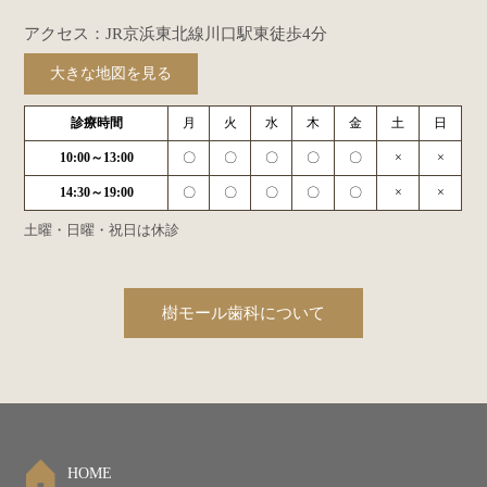
アクセス：JR京浜東北線川口駅東徒歩4分
大きな地図を見る
診療時間
月
火
水
木
金
土
日
10:00～13:00
〇
〇
〇
〇
〇
×
×
14:30～19:00
〇
〇
〇
〇
〇
×
×
土曜・日曜・祝日は休診
樹モール歯科について
HOME