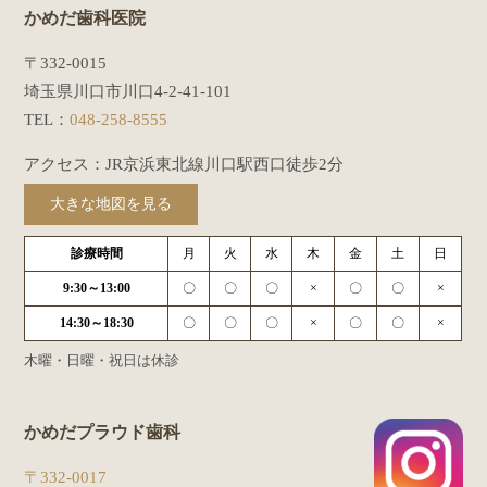
かめだ歯科医院
〒332-0015
埼玉県川口市川口4-2-41-101
TEL：
048-258-8555
アクセス：JR京浜東北線川口駅西口徒歩2分
大きな地図を見る
診療時間
月
火
水
木
金
土
日
9:30～13:00
〇
〇
〇
×
〇
〇
×
14:30～18:30
〇
〇
〇
×
〇
〇
×
木曜・日曜・祝日は休診
かめだプラウド歯科
〒332-0017