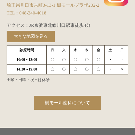
埼玉県川口市栄町3-13-1 樹モールプラザ202-2
TEL：
048-240-4618
アクセス：JR京浜東北線川口駅東徒歩4分
大きな地図を見る
診療時間
月
火
水
木
金
土
日
10:00～13:00
〇
〇
〇
〇
〇
×
×
14:30～19:00
〇
〇
〇
〇
〇
×
×
土曜・日曜・祝日は休診
樹モール歯科について