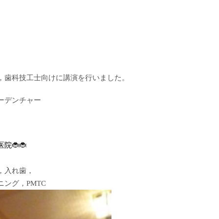
，歯科技工士向けに講演を行いました。
ーデンチャー
院🐞🐞
，入れ歯，
ング，PMTC