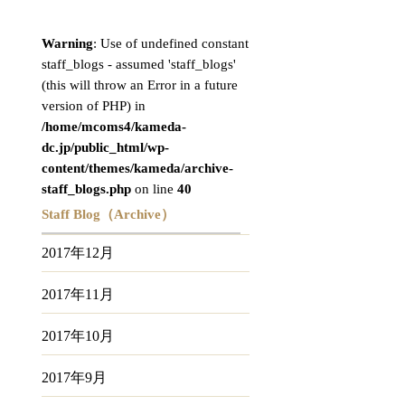
Warning
: Use of undefined constant
staff_blogs - assumed 'staff_blogs'
(this will throw an Error in a future
version of PHP) in
/home/mcoms4/kameda-
dc.jp/public_html/wp-
content/themes/kameda/archive-
staff_blogs.php
on line
40
Staff Blog（Archive）
2017年12月
2017年11月
2017年10月
2017年9月