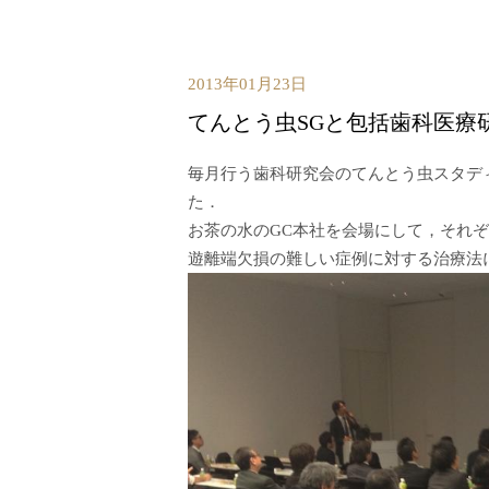
2013年01月23日
てんとう虫SGと包括歯科医療
毎月行う歯科研究会のてんとう虫スタデ
た．
お茶の水のGC本社を会場にして，それ
遊離端欠損の難しい症例に対する治療法