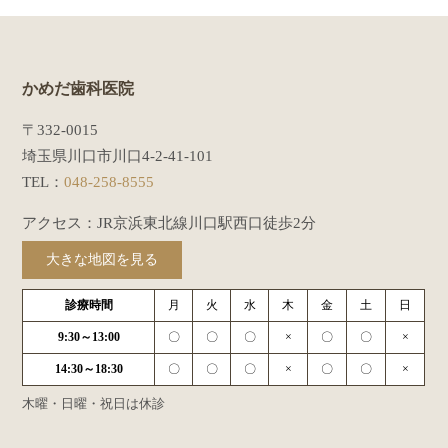
かめだ歯科医院
〒332-0015
埼玉県川口市川口4-2-41-101
TEL：
048-258-8555
アクセス：JR京浜東北線川口駅西口徒歩2分
大きな地図を見る
診療時間
月
火
水
木
金
土
日
9:30～13:00
〇
〇
〇
×
〇
〇
×
14:30～18:30
〇
〇
〇
×
〇
〇
×
木曜・日曜・祝日は休診