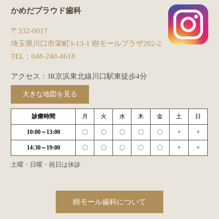
かめだプラウド歯科
〒332-0017
埼玉県川口市栄町3-13-1 樹モールプラザ202-2
TEL：
048-240-4618
アクセス：JR京浜東北線川口駅東徒歩4分
大きな地図を見る
診療時間
月
火
水
木
金
土
日
10:00～13:00
〇
〇
〇
〇
〇
×
×
14:30～19:00
〇
〇
〇
〇
〇
×
×
土曜・日曜・祝日は休診
樹モール歯科について