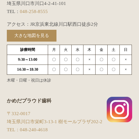
埼玉県川口市川口4-2-41-101
TEL：
048-258-8555
アクセス：JR京浜東北線川口駅西口徒歩2分
大きな地図を見る
診療時間
月
火
水
木
金
土
日
9:30～13:00
〇
〇
〇
×
〇
〇
×
14:30～18:30
〇
〇
〇
×
〇
〇
×
木曜・日曜・祝日は休診
かめだプラウド歯科
〒332-0017
埼玉県川口市栄町3-13-1 樹モールプラザ202-2
TEL：
048-240-4618