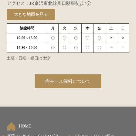
アクセス：JR京浜東北線川口駅東徒歩4分
大きな地図を見る
診療時間
月
火
水
木
金
土
日
10:00～13:00
〇
〇
〇
〇
〇
×
×
14:30～19:00
〇
〇
〇
〇
〇
×
×
土曜・日曜・祝日は休診
樹モール歯科について
HOME
医院コンセプト・イントロダク
ドクター・スタッフ紹介