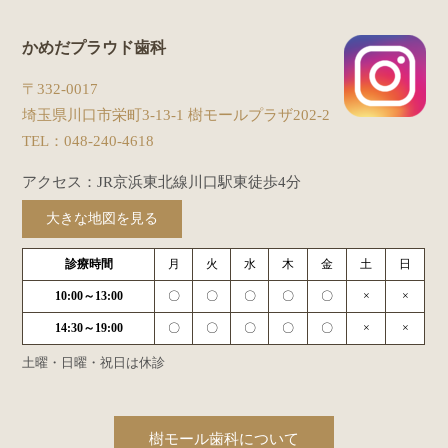
かめだプラウド歯科
〒332-0017
埼玉県川口市栄町3-13-1 樹モールプラザ202-2
TEL：
048-240-4618
アクセス：JR京浜東北線川口駅東徒歩4分
大きな地図を見る
診療時間
月
火
水
木
金
土
日
10:00～13:00
〇
〇
〇
〇
〇
×
×
14:30～19:00
〇
〇
〇
〇
〇
×
×
土曜・日曜・祝日は休診
樹モール歯科について