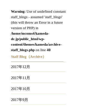
Warning
: Use of undefined constant
staff_blogs - assumed 'staff_blogs'
(this will throw an Error in a future
version of PHP) in
/home/mcoms4/kameda-
dc.jp/public_html/wp-
content/themes/kameda/archive-
staff_blogs.php
on line
40
Staff Blog（Archive）
2017年12月
2017年11月
2017年10月
2017年9月