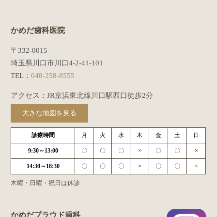
かめだ歯科医院
〒332-0015
埼玉県川口市川口4-2-41-101
TEL：
048-258-8555
アクセス：JR京浜東北線川口駅西口徒歩2分
大きな地図を見る
診療時間
月
火
水
木
金
土
日
9:30～13:00
〇
〇
〇
×
〇
〇
×
14:30～18:30
〇
〇
〇
×
〇
〇
×
木曜・日曜・祝日は休診
かめだプラウド歯科