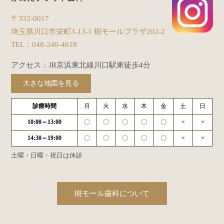
〒332-0017
埼玉県川口市栄町3-13-1 樹モールプラザ202-2
TEL：
048-240-4618
アクセス：JR京浜東北線川口駅東徒歩4分
大きな地図を見る
診療時間
月
火
水
木
金
土
日
10:00～13:00
〇
〇
〇
〇
〇
×
×
14:30～19:00
〇
〇
〇
〇
〇
×
×
土曜・日曜・祝日は休診
樹モール歯科について