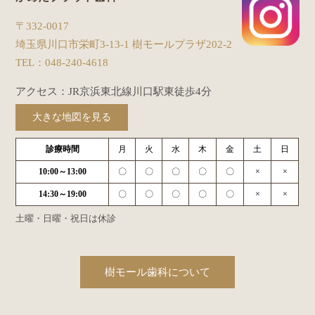
〒332-0017
埼玉県川口市栄町3-13-1 樹モールプラザ202-2
TEL：
048-240-4618
アクセス：JR京浜東北線川口駅東徒歩4分
大きな地図を見る
診療時間
月
火
水
木
金
土
日
10:00～13:00
〇
〇
〇
〇
〇
×
×
14:30～19:00
〇
〇
〇
〇
〇
×
×
土曜・日曜・祝日は休診
樹モール歯科について