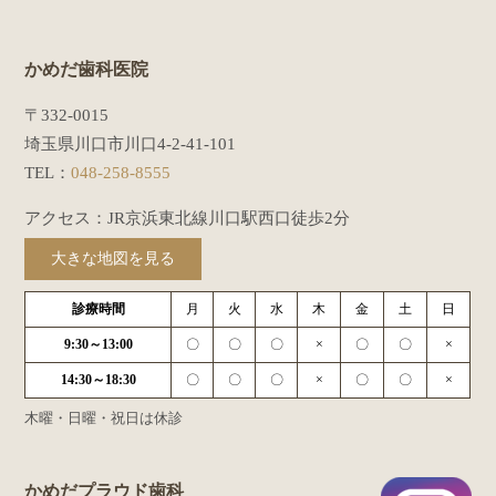
かめだ歯科医院
〒332-0015
埼玉県川口市川口4-2-41-101
TEL：
048-258-8555
アクセス：JR京浜東北線川口駅西口徒歩2分
大きな地図を見る
診療時間
月
火
水
木
金
土
日
9:30～13:00
〇
〇
〇
×
〇
〇
×
14:30～18:30
〇
〇
〇
×
〇
〇
×
木曜・日曜・祝日は休診
かめだプラウド歯科