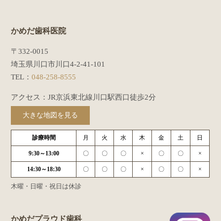
かめだ歯科医院
〒332-0015
埼玉県川口市川口4-2-41-101
TEL：
048-258-8555
アクセス：JR京浜東北線川口駅西口徒歩2分
大きな地図を見る
診療時間
月
火
水
木
金
土
日
9:30～13:00
〇
〇
〇
×
〇
〇
×
14:30～18:30
〇
〇
〇
×
〇
〇
×
木曜・日曜・祝日は休診
かめだプラウド歯科