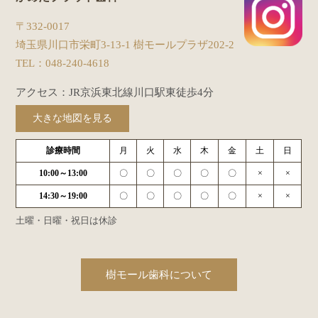
〒332-0017
埼玉県川口市栄町3-13-1 樹モールプラザ202-2
TEL：
048-240-4618
アクセス：JR京浜東北線川口駅東徒歩4分
大きな地図を見る
診療時間
月
火
水
木
金
土
日
10:00～13:00
〇
〇
〇
〇
〇
×
×
14:30～19:00
〇
〇
〇
〇
〇
×
×
土曜・日曜・祝日は休診
樹モール歯科について