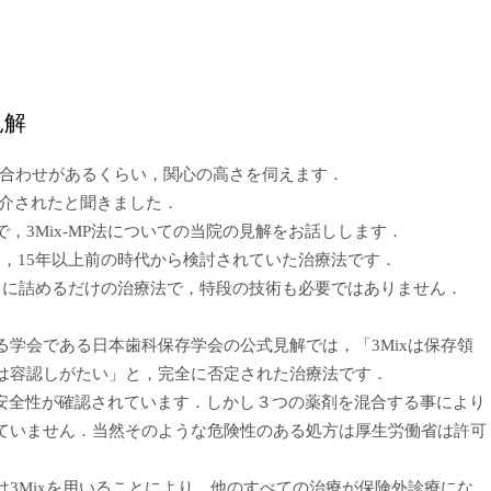
見解
い合わせがあるくらい，関心の高さを伺えます．
が紹介されたと聞きました．
，3Mix-MP法についての当院の見解をお話しします．
なく，15年以上前の時代から検討されていた治療法です．
）に詰めるだけの治療法で，特段の技術も必要ではありません．
学会である日本歯科保存学会の公式見解では，「3Mixは保存領
は容認しがたい」と，完全に否定された治療法です．
薬は安全性が確認されています．しかし３つの薬剤を混合する事により
ていません．当然そのような危険性のある処方は厚生労働省は許可
3Mixを用いることにより，他のすべての治療が保険外診療にな