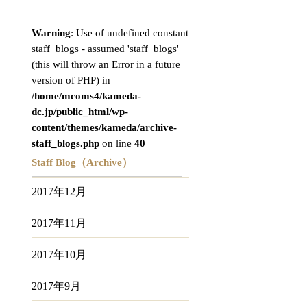
Warning
: Use of undefined constant
staff_blogs - assumed 'staff_blogs'
(this will throw an Error in a future
version of PHP) in
/home/mcoms4/kameda-
dc.jp/public_html/wp-
content/themes/kameda/archive-
staff_blogs.php
on line
40
Staff Blog（Archive）
2017年12月
2017年11月
2017年10月
2017年9月