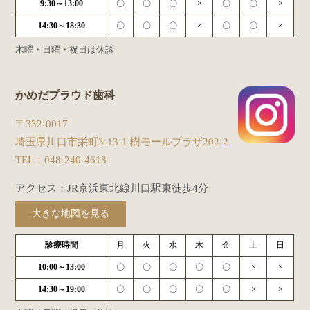
9:30～13:00
〇
〇
〇
×
〇
〇
×
14:30～18:30
〇
〇
〇
×
〇
〇
×
木曜・日曜・祝日は休診
かめだプラウド歯科
〒332-0017
埼玉県川口市栄町3-13-1 樹モールプラザ202-2
TEL：
048-240-4618
アクセス：JR京浜東北線川口駅東徒歩4分
大きな地図を見る
診療時間
月
火
水
木
金
土
日
10:00～13:00
〇
〇
〇
〇
〇
×
×
14:30～19:00
〇
〇
〇
〇
〇
×
×