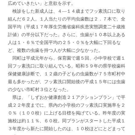
広めていきたい」と意欲を示す。
検診をした新成人は、４—１４歳までフッ素洗口に取り
組んだ６２人。１人当たりの平均虫歯数は２．７本で、全
国平均（平成１７年厚生労働省歯科疾患実態調査二十歳推
計値）の半分以下だった。さらに、虫歯が１０本以上ある
人は１・６％で全国平均の２５・０％を大幅に下回るな
ど、複数の虫歯を持つ人が大幅に少なかった。
同町は平成元年から、保育園で週５回、小中学校で週１
回フッ素洗口に取り組んでいる。昭和５９年の県学校歯科
保健健康診断で、１２歳の子どもの虫歯数が７５市町村中
最も多かったが、フッ素洗口開始後の平成１５年には虫歯
の少ない市町村３位となった。
県は、「しずおか健康創造２１アクションプラン」で平
成２２年度までに、県内の小学校のフッ素洗口実施率を２
０％（１００校）に上げる目標を掲げている。昨年度の実
施校は約１１％、６０校。同プランがスタートした平成１
３年度から新たに開始したのは、１０校ほどにとどまって