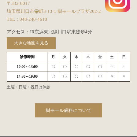
〒332-0017
埼玉県川口市栄町3-13-1 樹モールプラザ202-2
TEL：
048-240-4618
アクセス：JR京浜東北線川口駅東徒歩4分
大きな地図を見る
診療時間
月
火
水
木
金
土
日
10:00～13:00
〇
〇
〇
〇
〇
×
×
14:30～19:00
〇
〇
〇
〇
〇
×
×
土曜・日曜・祝日は休診
樹モール歯科について