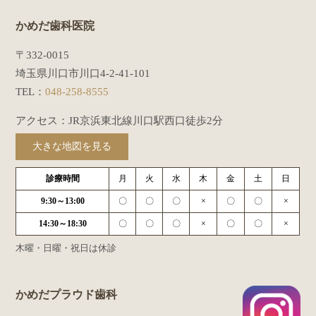
かめだ歯科医院
〒332-0015
埼玉県川口市川口4-2-41-101
TEL：
048-258-8555
アクセス：JR京浜東北線川口駅西口徒歩2分
大きな地図を見る
診療時間
月
火
水
木
金
土
日
9:30～13:00
〇
〇
〇
×
〇
〇
×
14:30～18:30
〇
〇
〇
×
〇
〇
×
木曜・日曜・祝日は休診
かめだプラウド歯科