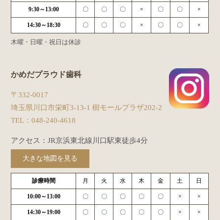
9:30～13:00
〇
〇
〇
×
〇
〇
×
14:30～18:30
〇
〇
〇
×
〇
〇
×
木曜・日曜・祝日は休診
かめだプラウド歯科
〒332-0017
埼玉県川口市栄町3-13-1 樹モールプラザ202-2
TEL：
048-240-4618
アクセス：JR京浜東北線川口駅東徒歩4分
大きな地図を見る
診療時間
月
火
水
木
金
土
日
10:00～13:00
〇
〇
〇
〇
〇
×
×
14:30～19:00
〇
〇
〇
〇
〇
×
×