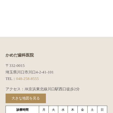
かめだ歯科医院
〒332-0015
埼玉県川口市川口4-2-41-101
TEL：
048-258-8555
アクセス：JR京浜東北線川口駅西口徒歩2分
大きな地図を見る
診療時間
月
火
水
木
金
土
日