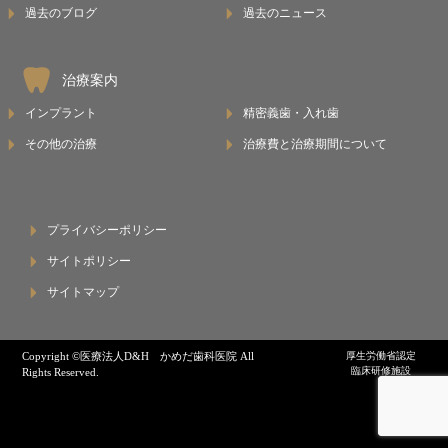
過去のブログ
過去のニュース
治療案内
インプラント
精密義歯・入れ歯
その他の治療
治療費と治療期間について
プライバシーポリシー
サイトポリシー
サイトマップ
Copyright ©医療法人D&H かめだ歯科医院 All
厚生労働省認定
臨床研修施設
Rights Reserved.