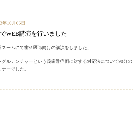
23年10月06日
DでWEB講演を行いました
日ズームにて歯科医師向けの講演をしました。
ングルデンチャーという義歯難症例に対する対応法について90分の
ミナーでした。