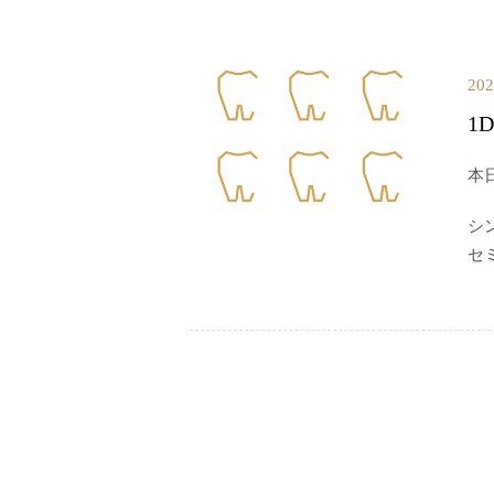
20
1
本
シ
セ