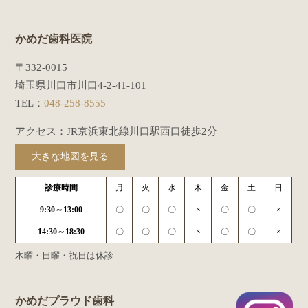
かめだ歯科医院
〒332-0015
埼玉県川口市川口4-2-41-101
TEL：
048-258-8555
アクセス：JR京浜東北線川口駅西口徒歩2分
大きな地図を見る
診療時間
月
火
水
木
金
土
日
9:30～13:00
〇
〇
〇
×
〇
〇
×
14:30～18:30
〇
〇
〇
×
〇
〇
×
木曜・日曜・祝日は休診
かめだプラウド歯科