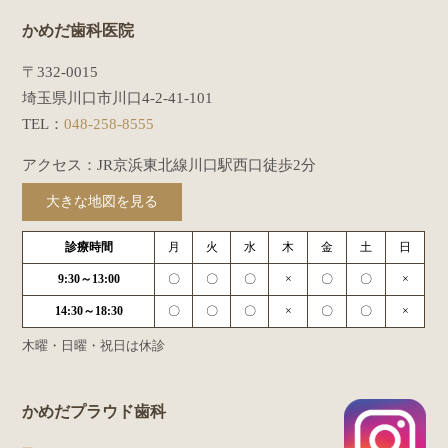
かめだ歯科医院
〒332-0015
埼玉県川口市川口4-2-41-101
TEL：
048-258-8555
アクセス：JR京浜東北線川口駅西口徒歩2分
大きな地図を見る
診療時間
月
火
水
木
金
土
日
9:30～13:00
〇
〇
〇
×
〇
〇
×
14:30～18:30
〇
〇
〇
×
〇
〇
×
木曜・日曜・祝日は休診
かめだプラウド歯科