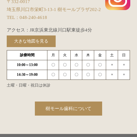
〒332-0017
埼玉県川口市栄町3-13-1 樹モールプラザ202-2
TEL：
048-240-4618
アクセス：JR京浜東北線川口駅東徒歩4分
大きな地図を見る
診療時間
月
火
水
木
金
土
日
10:00～13:00
〇
〇
〇
〇
〇
×
×
14:30～19:00
〇
〇
〇
〇
〇
×
×
土曜・日曜・祝日は休診
樹モール歯科について