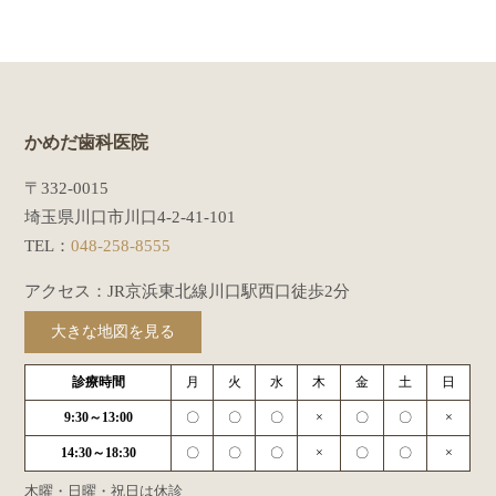
かめだ歯科医院
〒332-0015
埼玉県川口市川口4-2-41-101
TEL：
048-258-8555
アクセス：JR京浜東北線川口駅西口徒歩2分
大きな地図を見る
診療時間
月
火
水
木
金
土
日
9:30～13:00
〇
〇
〇
×
〇
〇
×
14:30～18:30
〇
〇
〇
×
〇
〇
×
木曜・日曜・祝日は休診