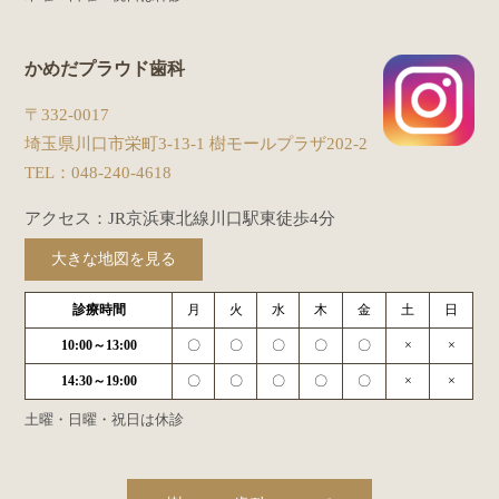
かめだプラウド歯科
〒332-0017
埼玉県川口市栄町3-13-1 樹モールプラザ202-2
TEL：
048-240-4618
アクセス：JR京浜東北線川口駅東徒歩4分
大きな地図を見る
診療時間
月
火
水
木
金
土
日
10:00～13:00
〇
〇
〇
〇
〇
×
×
14:30～19:00
〇
〇
〇
〇
〇
×
×
土曜・日曜・祝日は休診