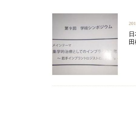
20
日
田