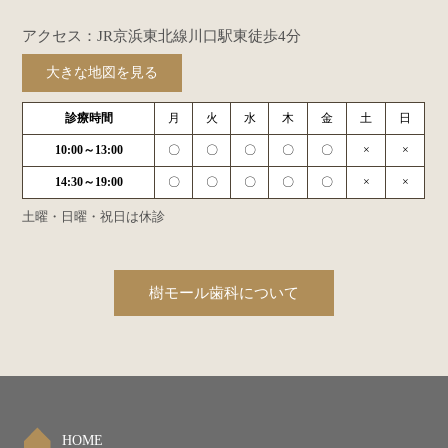
アクセス：JR京浜東北線川口駅東徒歩4分
大きな地図を見る
診療時間
月
火
水
木
金
土
日
10:00～13:00
〇
〇
〇
〇
〇
×
×
14:30～19:00
〇
〇
〇
〇
〇
×
×
土曜・日曜・祝日は休診
樹モール歯科について
HOME