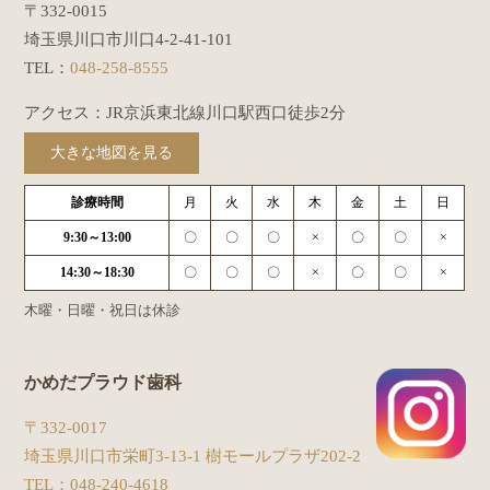
〒332-0015
埼玉県川口市川口4-2-41-101
TEL：
048-258-8555
アクセス：JR京浜東北線川口駅西口徒歩2分
大きな地図を見る
診療時間
月
火
水
木
金
土
日
9:30～13:00
〇
〇
〇
×
〇
〇
×
14:30～18:30
〇
〇
〇
×
〇
〇
×
木曜・日曜・祝日は休診
かめだプラウド歯科
〒332-0017
埼玉県川口市栄町3-13-1 樹モールプラザ202-2
TEL：
048-240-4618