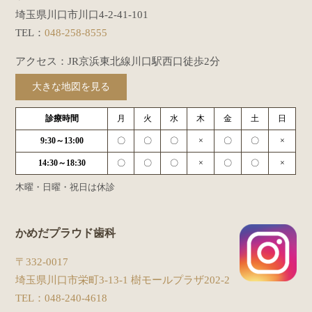
埼玉県川口市川口4-2-41-101
TEL：
048-258-8555
アクセス：JR京浜東北線川口駅西口徒歩2分
大きな地図を見る
診療時間
月
火
水
木
金
土
日
9:30～13:00
〇
〇
〇
×
〇
〇
×
14:30～18:30
〇
〇
〇
×
〇
〇
×
木曜・日曜・祝日は休診
かめだプラウド歯科
〒332-0017
埼玉県川口市栄町3-13-1 樹モールプラザ202-2
TEL：
048-240-4618