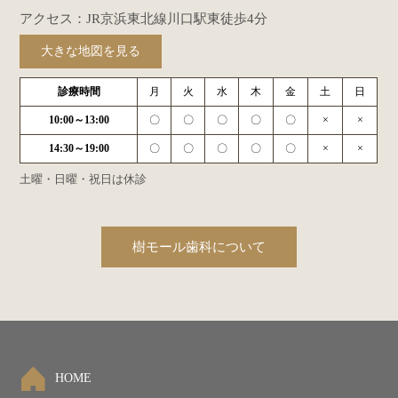
アクセス：JR京浜東北線川口駅東徒歩4分
大きな地図を見る
診療時間
月
火
水
木
金
土
日
10:00～13:00
〇
〇
〇
〇
〇
×
×
14:30～19:00
〇
〇
〇
〇
〇
×
×
土曜・日曜・祝日は休診
樹モール歯科について
HOME