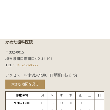
かめだ歯科医院
〒332-0015
埼玉県川口市川口4-2-41-101
TEL：
048-258-8555
アクセス：JR京浜東北線川口駅西口徒歩2分
大きな地図を見る
診療時間
月
火
水
木
金
土
日
9:30～13:00
〇
〇
〇
×
〇
〇
×