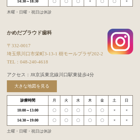
14:30～18:30
〇
〇
〇
×
〇
〇
×
木曜・日曜・祝日は休診
かめだプラウド歯科
〒332-0017
埼玉県川口市栄町3-13-1 樹モールプラザ202-2
TEL：
048-240-4618
アクセス：JR京浜東北線川口駅東徒歩4分
大きな地図を見る
診療時間
月
火
水
木
金
土
日
10:00～13:00
〇
〇
〇
〇
〇
×
×
14:30～19:00
〇
〇
〇
〇
〇
×
×
土曜・日曜・祝日は休診