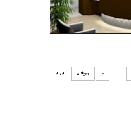
6 / 6
« 先頭
«
...