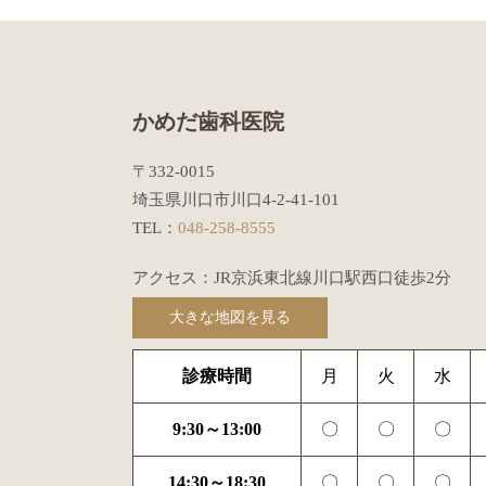
かめだ歯科医院
〒332-0015
埼玉県川口市川口4-2-41-101
TEL：
048-258-8555
アクセス：JR京浜東北線川口駅西口徒歩2分
大きな地図を見る
診療時間
月
火
水
9:30～13:00
〇
〇
〇
14:30～18:30
〇
〇
〇