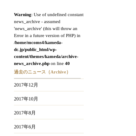
Warning
: Use of undefined constant
news_archive - assumed
'news_archive' (this will throw an
Error in a future version of PHP) in
/home/mcoms4/kameda-
dc.jp/public_html/wp-
content/themes/kameda/archive-
news_archive.php
on line
40
過去のニュース（Archive）
2017年12月
2017年10月
2017年8月
2017年6月