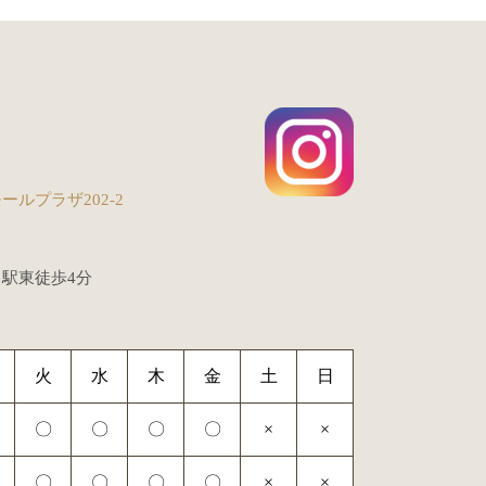
ールプラザ202-2
口駅東徒歩4分
火
水
木
金
土
日
〇
〇
〇
〇
×
×
〇
〇
〇
〇
×
×