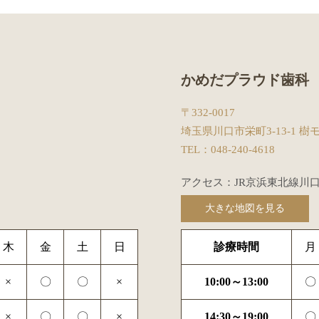
かめだプラウド歯科
〒332-0017
埼玉県川口市栄町3-13-1 樹モ
TEL：
048-240-4618
アクセス：JR京浜東北線川
大きな地図を見る
木
金
土
日
診療時間
月
×
〇
〇
×
10:00～13:00
〇
×
〇
〇
×
14:30～19:00
〇